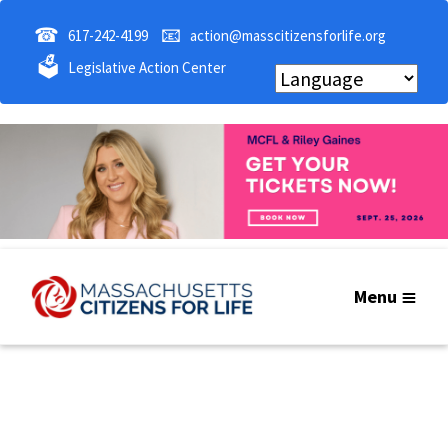
☎
📧
617-242-4199
action@masscitizensforlife.org
🗳
Legislative Action Center
Menu